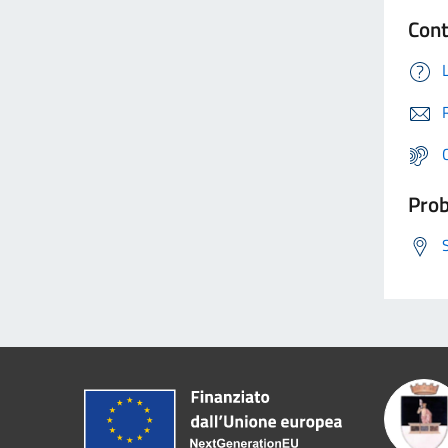
Cont
Prob