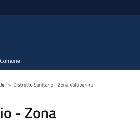
il Comune
le
>
Distretto Sanitario - Zona Valtiberina
io - Zona