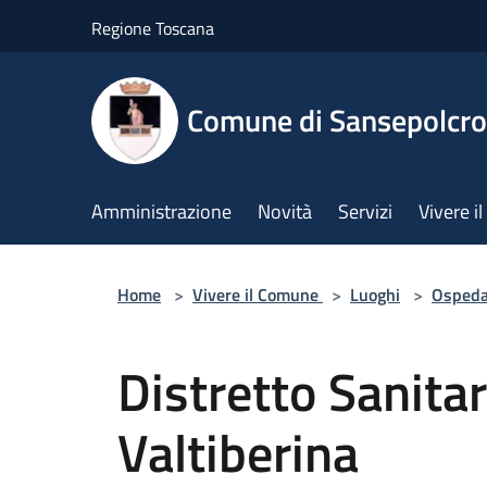
Salta al contenuto principale
Regione Toscana
Comune di Sansepolcro
Amministrazione
Novità
Servizi
Vivere 
Home
>
Vivere il Comune
>
Luoghi
>
Ospeda
Distretto Sanitar
Valtiberina