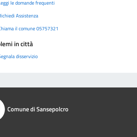
Leggi le domande frequenti
Richiedi Assistenza
Chiama il comune 05757321
lemi in città
Segnala disservizio
Comune di Sansepolcro