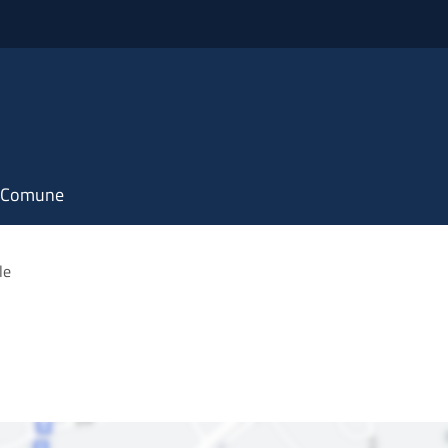
il Comune
le