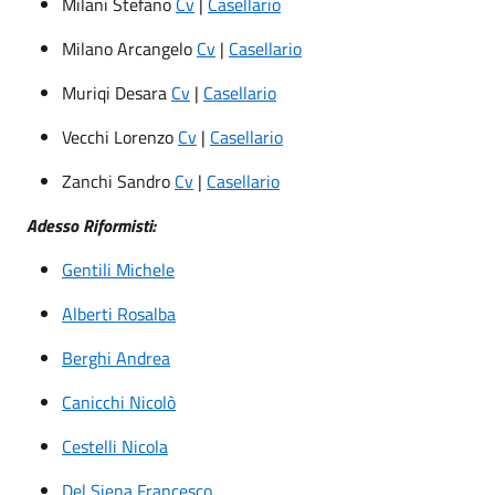
Milani Stefano
Cv
|
Casellario
Milano Arcangelo
Cv
|
Casellario
Muriqi Desara
Cv
|
Casellario
Vecchi Lorenzo
Cv
|
Casellario
Zanchi Sandro
Cv
|
Casellario
Adesso Riformisti:
Gentili Michele
Alberti Rosalba
Berghi Andrea
Canicchi Nicolò
Cestelli Nicola
Del Siena Francesco