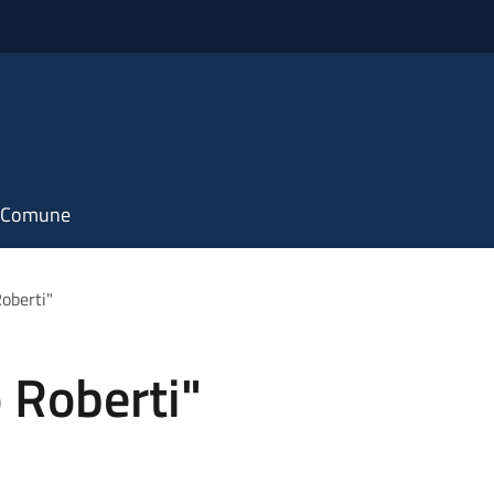
il Comune
oberti"
 Roberti"