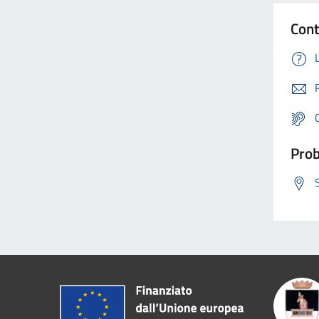
Cont
Prob