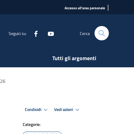
|
Accesso all'area personale
Seguici su
Cerca
Tutti gli argomenti
026
Condividi
Vedi azioni
Categorie: