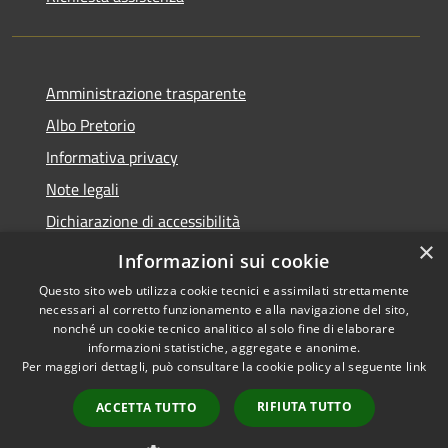
Amministrazione trasparente
Albo Pretorio
Informativa privacy
Note legali
Dichiarazione di accessibilità
×
Piano di miglioramento dei servizi
Informazioni sui cookie
Questo sito web utilizza cookie tecnici e assimilati strettamente
necessari al corretto funzionamento e alla navigazione del sito,
nonché un cookie tecnico analitico al solo fine di elaborare
informazioni statistiche, aggregate e anonime.
RSS
Copyright © 2026 • Comune di
Per maggiori dettagli, può consultare la cookie policy al seguente
link
Accessibilità
Sansepolcro • Powered by
Privacy
Municipium
Accesso
•
RIFIUTA TUTTO
ACCETTA TUTTO
Cookie
redazione