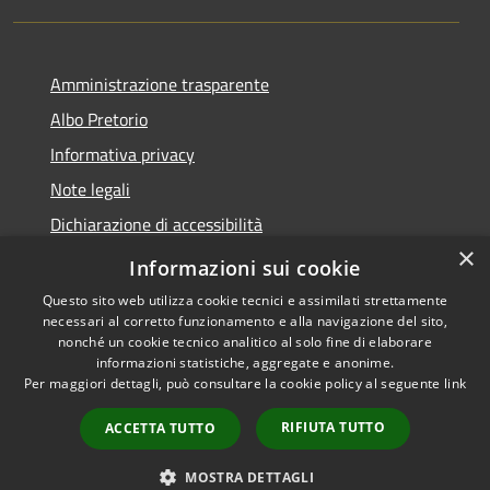
Amministrazione trasparente
Albo Pretorio
Informativa privacy
Note legali
Dichiarazione di accessibilità
×
Piano di miglioramento dei servizi
Informazioni sui cookie
Questo sito web utilizza cookie tecnici e assimilati strettamente
necessari al corretto funzionamento e alla navigazione del sito,
nonché un cookie tecnico analitico al solo fine di elaborare
informazioni statistiche, aggregate e anonime.
RSS
Copyright © 2026 • Comune di
Per maggiori dettagli, può consultare la cookie policy al seguente
link
Accessibilità
Sansepolcro • Powered by
Privacy
Municipium
Accesso
•
RIFIUTA TUTTO
ACCETTA TUTTO
Cookie
redazione
Mappa del sito
MOSTRA DETTAGLI