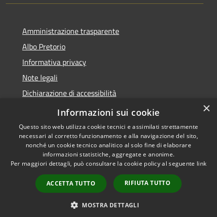
Amministrazione trasparente
Albo Pretorio
Informativa privacy
Note legali
Dichiarazione di accessibilità
×
Piano di miglioramento dei servizi
Informazioni sui cookie
Questo sito web utilizza cookie tecnici e assimilati strettamente
necessari al corretto funzionamento e alla navigazione del sito,
nonché un cookie tecnico analitico al solo fine di elaborare
informazioni statistiche, aggregate e anonime.
RSS
Copyright © 2026 • Comune di
Per maggiori dettagli, può consultare la cookie policy al seguente
link
Accessibilità
Sansepolcro • Powered by
Privacy
Municipium
Accesso
•
RIFIUTA TUTTO
ACCETTA TUTTO
Cookie
redazione
Mappa del sito
MOSTRA DETTAGLI