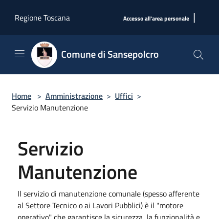
Salta al contenuto principale
|
Regione Toscana
Accesso all'area personale
Comune di Sansepolcro
Home
>
Amministrazione
>
Uffici
>
Servizio Manutenzione
Servizio
Manutenzione
Il servizio di manutenzione comunale (spesso afferente
al Settore Tecnico o ai Lavori Pubblici) è il "motore
operativo" che garantisce la sicurezza, la funzionalità e