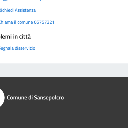
Richiedi Assistenza
Chiama il comune 05757321
lemi in città
Segnala disservizio
Comune di Sansepolcro