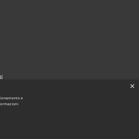
zi
×
nzionamento e
nformazioni
Municipium
Accesso
mune di Sansepolcro • Powered by
•