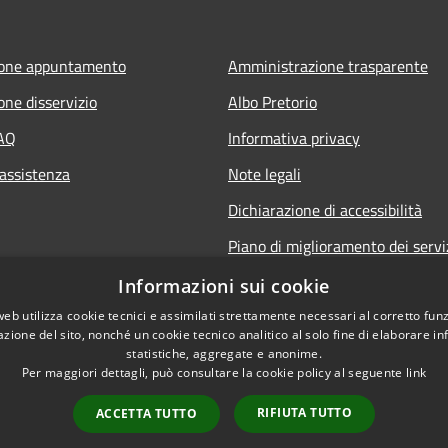
ione appuntamento
Amministrazione trasparente
one disservizio
Albo Pretorio
FAQ
Informativa privacy
 assistenza
Note legali
Dichiarazione di accessibilità
Piano di miglioramento dei servi
Informazioni sui cookie
web utilizza cookie tecnici e assimilati strettamente necessari al corretto fu
azione del sito, nonché un cookie tecnico analitico al solo fine di elaborare i
statistiche, aggregate e anonime.
Per maggiori dettagli, può consultare la cookie policy al seguente
link
RIFIUTA TUTTO
ACCETTA TUTTO
l sito
Copyright © 2026 • Co