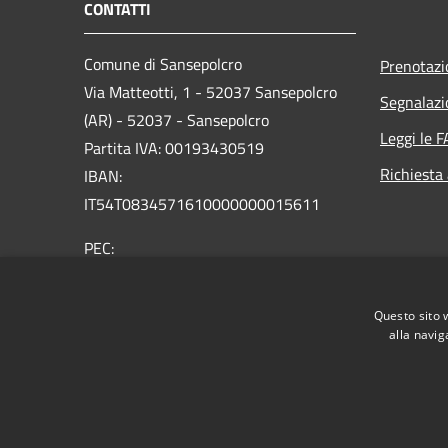
CONTATTI
Comune di Sansepolcro
Prenotaz
Via Matteotti, 1 - 52037 Sansepolcro
Segnalazi
(AR) - 52037 - Sansepolcro
Leggi le 
Partita IVA: 00193430519
Richiesta
IBAN:
IT54T0834571610000000015611
PEC:
comunesansepolcro@postacert.toscana.it
Centralino Unico: 05757321
Questo sito 
alla navig
RSS
Accessibilità
Privacy
Cookie
Mappa de