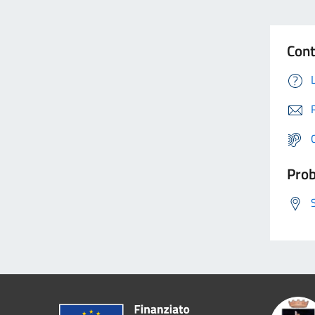
Cont
Prob