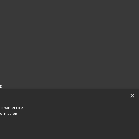
zi
×
nzionamento e
nformazioni