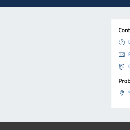
Cont
Prob