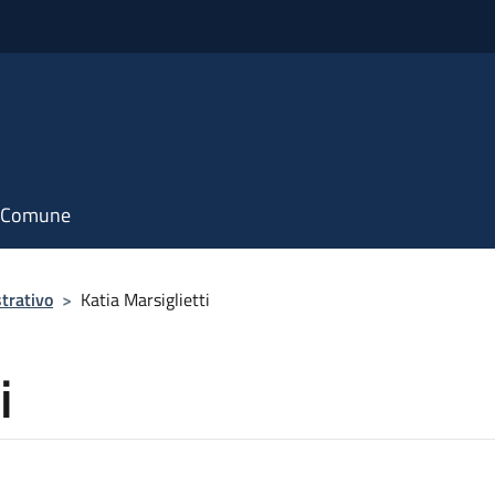
il Comune
trativo
>
Katia Marsiglietti
i