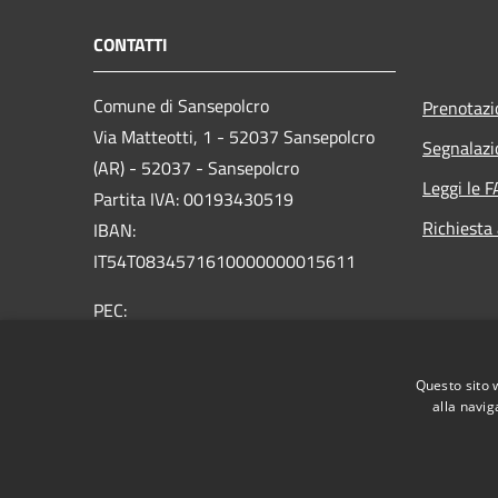
CONTATTI
Comune di Sansepolcro
Prenotaz
Via Matteotti, 1 - 52037 Sansepolcro
Segnalazi
(AR) - 52037 - Sansepolcro
Leggi le 
Partita IVA: 00193430519
Richiesta
IBAN:
IT54T0834571610000000015611
PEC:
comunesansepolcro@postacert.toscana.it
Centralino Unico: 05757321
Questo sito 
alla navig