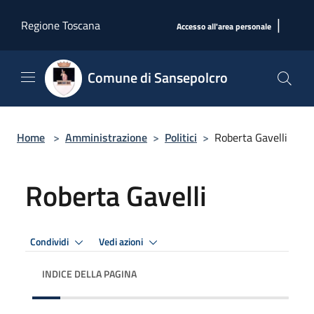
Salta al contenuto principale
|
Regione Toscana
Accesso all'area personale
Comune di Sansepolcro
Home
>
Amministrazione
>
Politici
>
Roberta Gavelli
Roberta Gavelli
Condividi
Vedi azioni
INDICE DELLA PAGINA