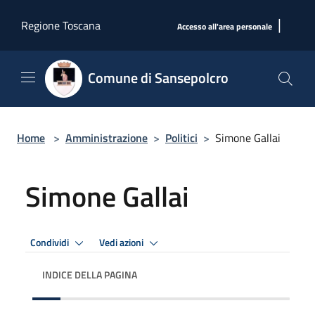
Salta al contenuto principale
|
Regione Toscana
Accesso all'area personale
Comune di Sansepolcro
Home
>
Amministrazione
>
Politici
>
Simone Gallai
Simone Gallai
Condividi
Vedi azioni
INDICE DELLA PAGINA