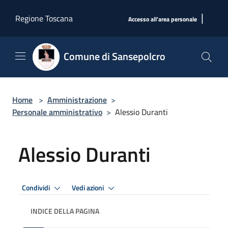
Salta al contenuto principale
|
Regione Toscana
Accesso all'area personale
Comune di Sansepolcro
Home
>
Amministrazione
>
Personale amministrativo
>
Alessio Duranti
Alessio Duranti
Condividi
Vedi azioni
INDICE DELLA PAGINA