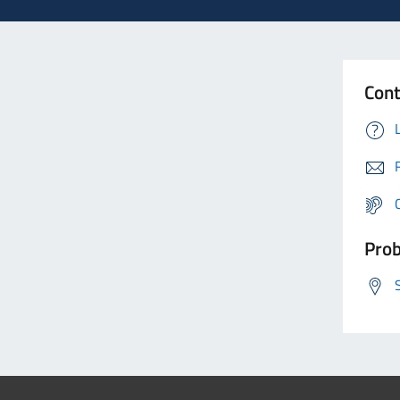
Cont
Prob