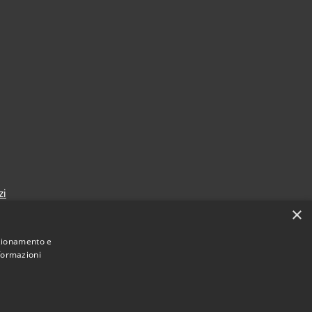
zi
×
nzionamento e
nformazioni