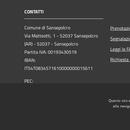
CONTATTI
Comune di Sansepolcro
Prenotaz
Via Matteotti, 1 - 52037 Sansepolcro
Segnalazi
(AR) - 52037 - Sansepolcro
Leggi le 
Partita IVA: 00193430519
Richiesta
IBAN:
IT54T0834571610000000015611
PEC:
comunesansepolcro@postacert.toscana.it
Centralino Unico: 05757321
Questo sito 
alla navig