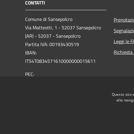
CONTATTI
Comune di Sansepolcro
Prenotaz
Via Matteotti, 1 - 52037 Sansepolcro
Segnalazi
(AR) - 52037 - Sansepolcro
Leggi le 
Partita IVA: 00193430519
Richiesta
IBAN:
IT54T0834571610000000015611
PEC:
comunesansepolcro@postacert.toscana.it
Centralino Unico: 05757321
Questo sito 
alla navig
RSS
Accessibilità
Privacy
Cookie
Mappa de