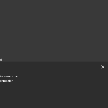
zi
×
nzionamento e
nformazioni
Municipium
Accesso
mune di Sansepolcro • Powered by
•