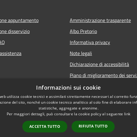
ione appuntamento
Amministrazione trasparente
one disservizio
Albo Pretorio
FAQ
Informativa privacy
 assistenza
Note legali
Dichiarazione di accessibilità
Piano di miglioramento dei servi
Informazioni sui cookie
web utilizza cookie tecnici e assimilati strettamente necessari al corretto fu
azione del sito, nonché un cookie tecnico analitico al solo fine di elaborare i
statistiche, aggregate e anonime.
Per maggiori dettagli, può consultare la cookie policy al seguente
link
RIFIUTA TUTTO
ACCETTA TUTTO
l sito
Copyright © 2026 • Co