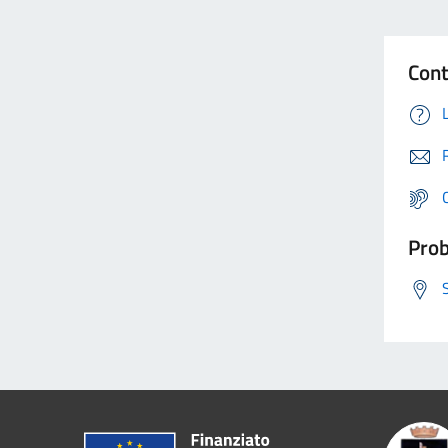
Cont
Prob