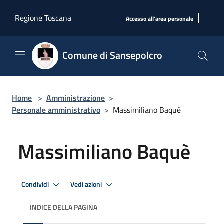
Salta al contenuto principale
|
Regione Toscana
Accesso all'area personale
Comune di Sansepolcro
Home
>
Amministrazione
>
Personale amministrativo
>
Massimiliano Baquè
Massimiliano Baquè
Condividi
Vedi azioni
INDICE DELLA PAGINA