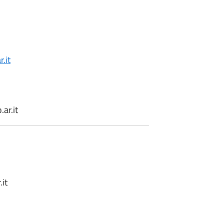
.it
ar.it
it