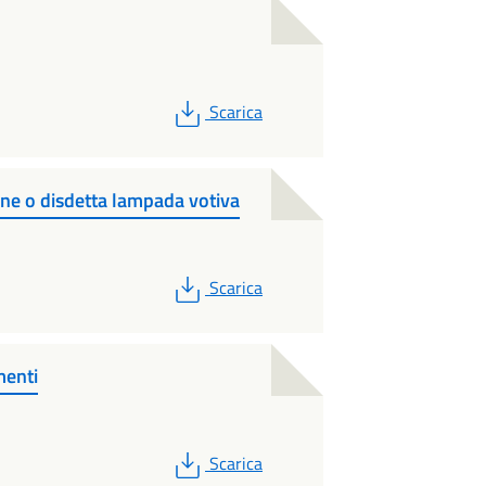
PDF
Scarica
one o disdetta lampada votiva
PDF
Scarica
menti
PDF
Scarica