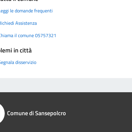
Leggi le domande frequenti
Richiedi Assistenza
Chiama il comune 05757321
lemi in città
Segnala disservizio
Comune di Sansepolcro