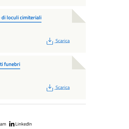
 loculi cimiteriali
PDF
Scarica
ti funebri
PDF
Scarica
ram
LinkedIn