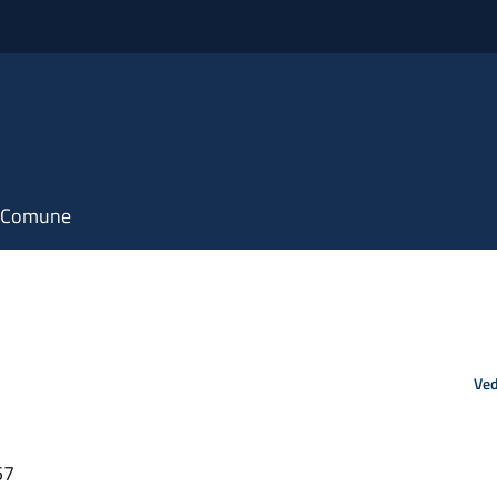
il Comune
Ved
57