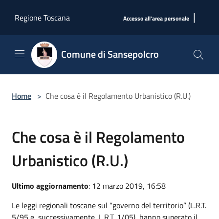
Salta al contenuto principale
|
Regione Toscana
Accesso all'area personale
Comune di Sansepolcro
Home
>
Che cosa è il Regolamento Urbanistico (R.U.)
Che cosa è il Regolamento
Urbanistico (R.U.)
Ultimo aggiornamento
: 12 marzo 2019, 16:58
Le leggi regionali toscane sul “governo del territorio” (L.R.T.
5/95 e, successivamente, L.R.T. 1/05), hanno superato il