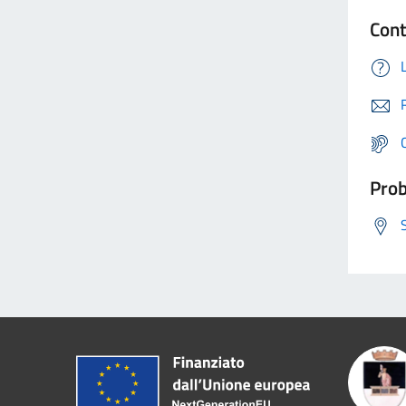
Cont
Prob