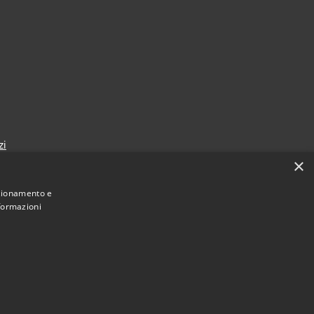
zi
×
nzionamento e
nformazioni
Municipium
Accesso
mune di Sansepolcro • Powered by
•
redazione