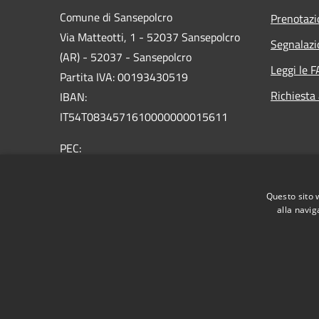
Comune di Sansepolcro
Prenotaz
Via Matteotti, 1 - 52037 Sansepolcro
Segnalazi
(AR) - 52037 - Sansepolcro
Leggi le 
Partita IVA: 00193430519
Richiesta
IBAN:
IT54T0834571610000000015611
PEC:
comunesansepolcro@postacert.toscana.it
Centralino Unico: 05757321
Questo sito 
alla navig
RSS
Accessibilità
Privacy
Cookie
Mappa de