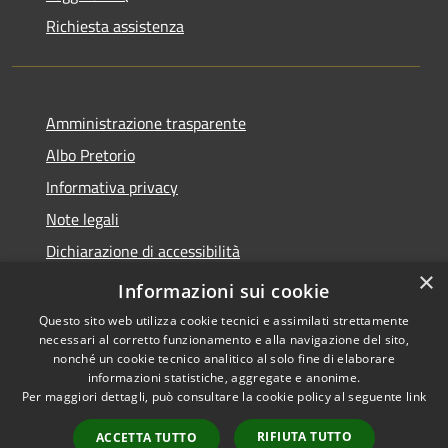
Richiesta assistenza
Amministrazione trasparente
Albo Pretorio
Informativa privacy
Note legali
Dichiarazione di accessibilità
×
Piano di miglioramento dei servizi
Informazioni sui cookie
Questo sito web utilizza cookie tecnici e assimilati strettamente
necessari al corretto funzionamento e alla navigazione del sito,
nonché un cookie tecnico analitico al solo fine di elaborare
informazioni statistiche, aggregate e anonime.
RSS
Copyright © 2026 • Comune di
Per maggiori dettagli, può consultare la cookie policy al seguente
link
Accessibilità
Sansepolcro • Powered by
Privacy
Municipium
Accesso
•
RIFIUTA TUTTO
ACCETTA TUTTO