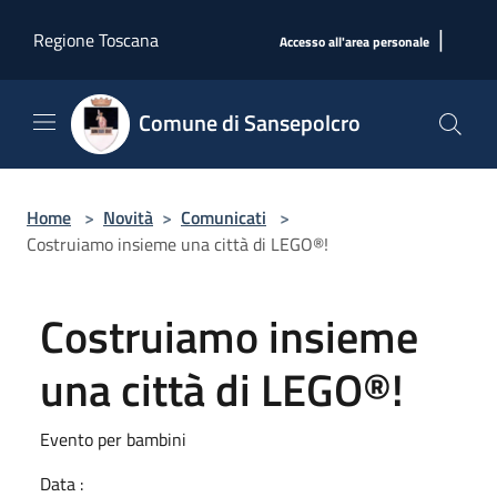
Salta al contenuto principale
|
Regione Toscana
Accesso all'area personale
Comune di Sansepolcro
Home
>
Novità
>
Comunicati
>
Costruiamo insieme una città di LEGO®!
Costruiamo insieme
una città di LEGO®!
Evento per bambini
Data :