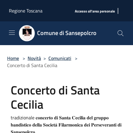
Salta al contenuto principale
|
Regione Toscana
Accesso all'area personale
Comune di Sansepolcro
Home
>
Novità
>
Comunicati
>
Concerto di Santa Cecilia
Concerto di Santa
Cecilia
tradizionale 𝐜𝐨𝐧𝐜𝐞𝐫𝐭𝐨 𝐝𝐢 𝐒𝐚𝐧𝐭𝐚 𝐂𝐞𝐜𝐢𝐥𝐢𝐚 𝐝𝐞𝐥 𝐠𝐫𝐮𝐩𝐩𝐨
𝐛𝐚𝐧𝐝𝐢𝐬𝐭𝐢𝐜𝐨 𝐝𝐞𝐥𝐥𝐚 𝐒𝐨𝐜𝐢𝐞𝐭𝐚̀ 𝐅𝐢𝐥𝐚𝐫𝐦𝐨𝐧𝐢𝐜𝐚 𝐝𝐞𝐢 𝐏𝐞𝐫𝐬𝐞𝐯𝐞𝐫𝐚𝐧𝐭𝐢 𝐝𝐢
𝐒𝐚𝐧𝐬𝐞𝐩𝐨𝐥𝐜𝐫𝐨