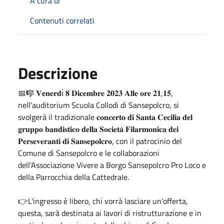
A cura di
Contenuti correlati
Descrizione
📅🎼 𝐕𝐞𝐧𝐞𝐫𝐝ı̀ 𝟖 𝐃𝐢𝐜𝐞𝐦𝐛𝐫𝐞 𝟐𝟎𝟐𝟑 𝐀𝐥𝐥𝐞 𝐨𝐫𝐞 𝟐𝟏,𝟏𝟓,
nell'auditorium Scuola Collodi di Sansepolcro, si
svolgerà il tradizionale 𝐜𝐨𝐧𝐜𝐞𝐫𝐭𝐨 𝐝𝐢 𝐒𝐚𝐧𝐭𝐚 𝐂𝐞𝐜𝐢𝐥𝐢𝐚 𝐝𝐞𝐥
𝐠𝐫𝐮𝐩𝐩𝐨 𝐛𝐚𝐧𝐝𝐢𝐬𝐭𝐢𝐜𝐨 𝐝𝐞𝐥𝐥𝐚 𝐒𝐨𝐜𝐢𝐞𝐭𝐚̀ 𝐅𝐢𝐥𝐚𝐫𝐦𝐨𝐧𝐢𝐜𝐚 𝐝𝐞𝐢
𝐏𝐞𝐫𝐬𝐞𝐯𝐞𝐫𝐚𝐧𝐭𝐢 𝐝𝐢 𝐒𝐚𝐧𝐬𝐞𝐩𝐨𝐥𝐜𝐫𝐨, con il patrocinio del
Comune di Sansepolcro e le collaborazioni
dell'Associazione Vivere a Borgo Sansepolcro Pro Loco e
della Parrocchia della Cattedrale.
👉L'ingresso è libero, chi vorrà lasciare un'offerta,
questa, sarà destinata ai lavori di ristrutturazione e in