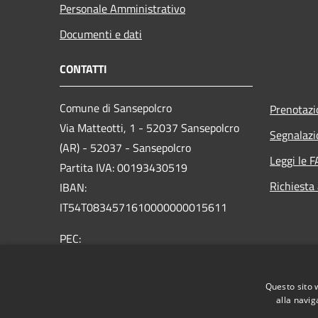
Personale Amministrativo
Documenti e dati
CONTATTI
Comune di Sansepolcro
Prenotaz
Via Matteotti, 1 - 52037 Sansepolcro
Segnalazi
(AR) - 52037 - Sansepolcro
Leggi le 
Partita IVA: 00193430519
Richiesta
IBAN:
IT54T0834571610000000015611
PEC:
comunesansepolcro@postacert.toscana.it
Centralino Unico: 05757321
Questo sito 
alla navig