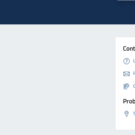
Cont
Prob