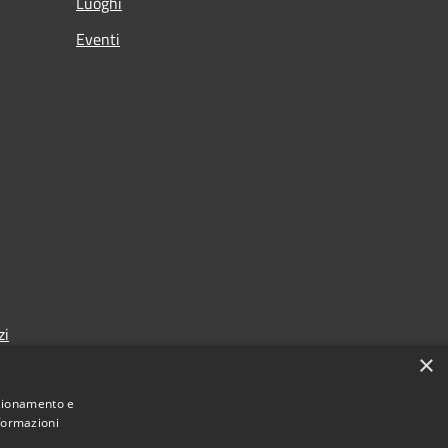
Luoghi
Eventi
zi
×
nzionamento e
nformazioni