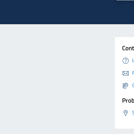
Cont
Prob