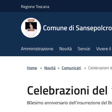
Salta al contenuto principale
Regione Toscana
Comune di Sansepolcro
Amministrazione
Novità
Servizi
Vivere 
Home
>
Novità
>
Comunicati
>
Celebrazioni 
Celebrazioni del
80esimo anniversario dell’insurrezione del 