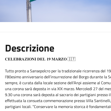
Descrizione
𝐂𝐄𝐋𝐄𝐁𝐑𝐀𝐙𝐈𝐎𝐍𝐈 𝐃𝐄𝐋 𝟏𝟗 𝐌𝐀𝐑𝐙𝐎 🇮🇹
Tutto pronto a Sansepolcro per la tradizionale ricorrenza del 1
l’80esimo anniversario dell’insurrezione del Borgo durante la S
sempre, è curata dalla locale sezione dell’Anpi assieme al Comu
una corona sarà deposta in via XIX marzo. Mercoledì 27 del mese
9.30 una corona sarà deposta al sacrario dei partigiani presso 
effettuata la consueta commemorazione presso Villa Santinelli, 
partigiani locali. “Conservare la memoria storica è fondamental