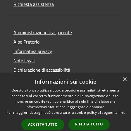
Richiesta assistenza
Amministrazione trasparente
Albo Pretorio
Informativa privacy
Note legali
Dichiarazione di accessibilità
×
Piano di miglioramento dei servizi
Informazioni sui cookie
Questo sito web utilizza cookie tecnici e assimilati strettamente
necessari al corretto funzionamento e alla navigazione del sito,
nonché un cookie tecnico analitico al solo fine di elaborare
informazioni statistiche, aggregate e anonime.
RSS
Copyright © 2026 • Comune di
Per maggiori dettagli, può consultare la cookie policy al seguente
link
Accessibilità
Sansepolcro • Powered by
Privacy
Municipium
Accesso
•
RIFIUTA TUTTO
ACCETTA TUTTO
Cookie
redazione