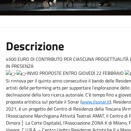
Descrizione
4500 EURO DI CONTRIBUTO PER CIASCUNA PROGETTUALITÀ E 
IN PRESENZA
INVIO PROPOSTE ENTRO GIOVEDÌ 22 FEBBRAIO
Si rinnova per il quinto anno consecutivo il bando delle Residenz
artisti delle performing arts per supportare l’esplorazione dello
declinazione della loro ricerca autoriale. C’è tempo fino a giove
proposta artistica sul portale il Sonar (
www.ilsonar.it
). Residenz
2021, è un progetto del Centro di Residenza della Toscana (Ar
l'Associazione Marchigiana Attività Teatrali AMAT, il Centro d
Dimora │ La Corte Ospitale), l’Associazione ZONA K di Milano,
Vapore, C.U.R.A. – Centro Umbro Residenze Artistiche (La Mam