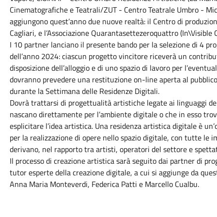
Cinematografiche e Teatrali/ZUT - Centro Teatrale Umbro - Micro
aggiungono quest’anno due nuove realtà: il Centro di produzion
Cagliari, e l’Associazione Quarantasettezeroquattro (In\Visible C
I 10 partner lanciano il presente bando per la selezione di 4 pro
dell’anno 2024: ciascun progetto vincitore riceverà un contribut
disposizione dell’alloggio e di uno spazio di lavoro per l’eventua
dovranno prevedere una restituzione on-line aperta al pubblico
durante la Settimana delle Residenze Digitali.
Dovrà trattarsi di progettualità artistiche legate ai linguaggi
nascano direttamente per l’ambiente digitale o che in esso trov
esplicitare l’idea artistica. Una residenza artistica digitale è u
per la realizzazione di opere nello spazio digitale, con tutte le 
derivano, nel rapporto tra artisti, operatori del settore e spettat
Il processo di creazione artistica sarà seguito dai partner di pro
tutor esperte della creazione digitale, a cui si aggiunge da que
Anna Maria Monteverdi, Federica Patti e Marcello Cualbu.