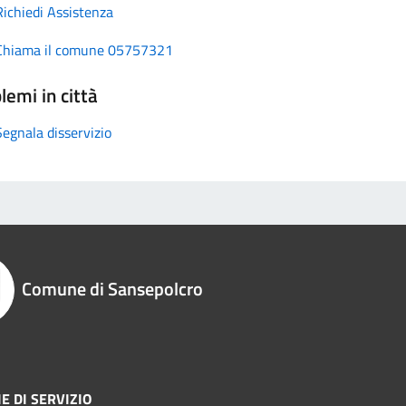
Richiedi Assistenza
Chiama il comune 05757321
lemi in città
Segnala disservizio
Comune di Sansepolcro
E DI SERVIZIO