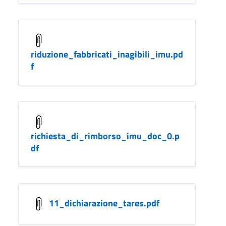
riduzione_fabbricati_inagibili_imu.pd
f
richiesta_di_rimborso_imu_doc_0.p
df
11_dichiarazione_tares.pdf